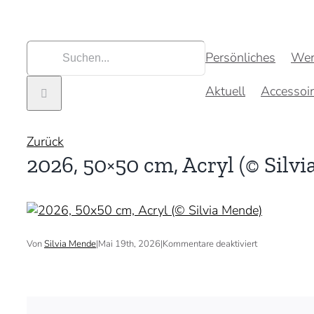
Zum
Inhalt
springen
Suche
Persönliches
Wer
nach:
Aktuell
Accessoi
Zurück
2026, 50×50 cm, Acryl (© Silv
für
Von
Silvia Mende
|
Mai 19th, 2026
|
Kommentare deaktiviert
2026,
50×50
cm,
Acryl
(©