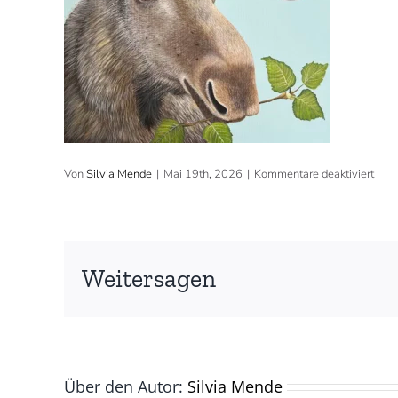
für
Von
Silvia Mende
|
Mai 19th, 2026
|
Kommentare deaktiviert
2026
50×
cm,
Acry
(©
Silvi
Weitersagen
Men
Über den Autor:
Silvia Mende