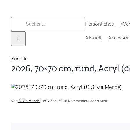
Zum
Inhalt
springen
Suche
Persönliches
Wer
nach:
Aktuell
Accessoi
Zurück
2026, 70×70 cm, rund, Acryl (©
für
Von
Silvia Mende
|
Juni 22nd, 2026
|
Kommentare deaktiviert
2026,
70×70
cm,
rund,
Acryl