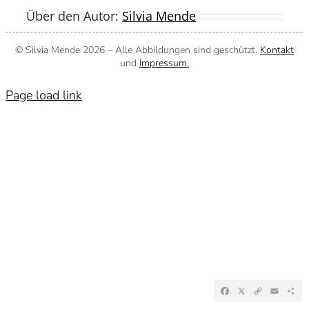
Über den Autor:
Silvia Mende
© Silvia Mende
2026 – Alle Abbildungen sind geschützt.
Kontakt
und
Impressum.
Page load link
Facebook
X
Copy
Emai
Te
Link