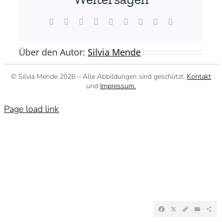
Facebook
X
Reddit
LinkedIn
WhatsApp
Tumblr
Pinterest
Vk
E-
Mail
Über den Autor:
Silvia Mende
© Silvia Mende
2026 – Alle Abbildungen sind geschützt.
Kontakt
und
Impressum.
Page load link
Facebook
X
Copy
Emai
Te
Link