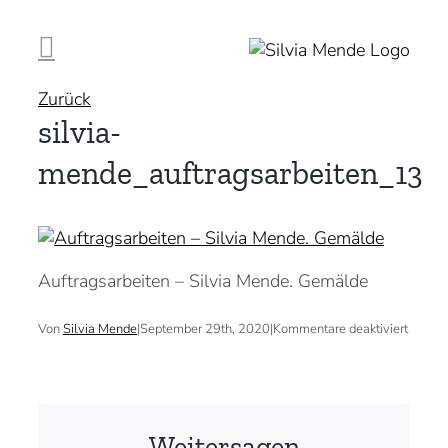
Zum
Inhalt
springen
Zurück
silvia-
mende_auftragsarbeiten_13
Auftragsarbeiten – Silvia Mende. Gemälde
für
Von
Silvia Mende
|
September 29th, 2020
|
Kommentare deaktiviert
silvia-
mende_
Weitersagen