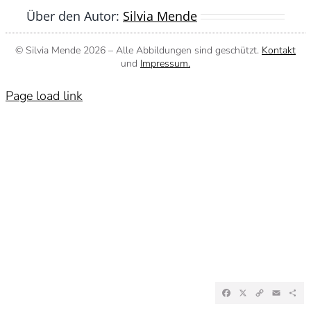
Über den Autor:
Silvia Mende
© Silvia Mende
2026 – Alle Abbildungen sind geschützt.
Kontakt
und
Impressum.
Page load link
Facebook
X
Copy
Emai
Te
Link