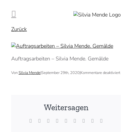
Zum
Inhalt
springen
Zurück
Auftragsarbeiten – Silvia Mende. Gemälde
für
Von
Silvia Mende
|
September 29th, 2020
|
Kommentare deaktiviert
Weitersagen
Facebook
X
Reddit
LinkedIn
WhatsApp
Tumblr
Pinterest
Vk
E-
Mail