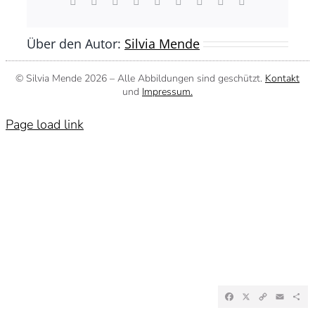
Facebook
X
Reddit
LinkedIn
WhatsApp
Tumblr
Pinterest
Vk
E-
Mail
Über den Autor:
Silvia Mende
© Silvia Mende
2026 – Alle Abbildungen sind geschützt.
Kontakt
und
Impressum.
Page load link
Facebook
X
Copy
Emai
Te
Link