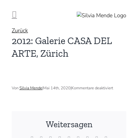
Zum
Inhalt
springen
Zurück
2012: Galerie CASA DEL
ARTE, Zürich
für
Von
Silvia Mende
|
Mai 14th, 2020
|
Kommentare deaktiviert
2012:
Galerie
CASA
DEL
ARTE,
Zürich
Weitersagen