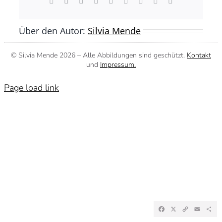
Facebook
X
Reddit
LinkedIn
WhatsApp
Tumblr
Pinterest
Vk
E-
Mail
Über den Autor:
Silvia Mende
© Silvia Mende
2026 – Alle Abbildungen sind geschützt.
Kontakt
und
Impressum.
Page load link
Facebook
X
Copy
Emai
Te
Link