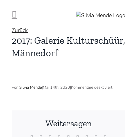
Zum
Inhalt
springen
Zurück
2017: Galerie Kulturschüür,
Männedorf
für
Von
Silvia Mende
|
Mai 14th, 2020
|
Kommentare deaktiviert
2017:
Galerie
Kulturschüür,
Männedorf
Weitersagen