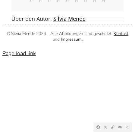
Facebook
X
Reddit
LinkedIn
WhatsApp
Tumblr
Pinterest
Vk
E-
Mail
Über den Autor:
Silvia Mende
© Silvia Mende
2026 – Alle Abbildungen sind geschützt.
Kontakt
und
Impressum.
Page load link
Facebook
X
Copy
Emai
Te
Link