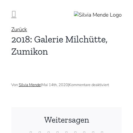
Zum
Inhalt
springen
Zurück
2018: Galerie Milchütte,
Zumikon
für
Von
Silvia Mende
|
Mai 14th, 2020
|
Kommentare deaktiviert
2018:
Galerie
Milchütte,
Zumikon
Weitersagen