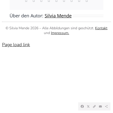
Facebook
X
Reddit
LinkedIn
WhatsApp
Tumblr
Pinterest
Vk
E-
Mail
Über den Autor:
Silvia Mende
© Silvia Mende
2026 – Alle Abbildungen sind geschützt.
Kontakt
und
Impressum.
Page load link
Facebook
X
Copy
Emai
Te
Link