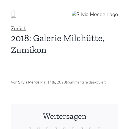
Zum
Inhalt
springen
Zurück
2018: Galerie Milchütte,
Zumikon
für
Von
Silvia Mende
|
Mai 14th, 2020
|
Kommentare deaktiviert
2018:
Galerie
Milchütte,
Zumikon
Weitersagen