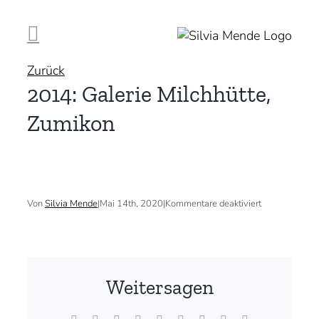
Zum
Inhalt
springen
Zurück
2014: Galerie Milchhütte,
Zumikon
für
Von
Silvia Mende
|
Mai 14th, 2020
|
Kommentare deaktiviert
2014:
Galerie
Milchhütte,
Zumikon
Weitersagen