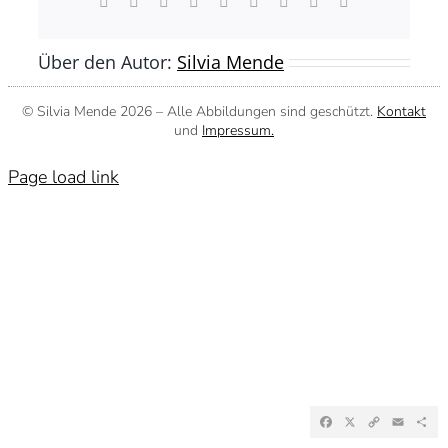
Facebook
X
Reddit
LinkedIn
WhatsApp
Tumblr
Pinterest
Vk
E-
Mail
Über den Autor:
Silvia Mende
© Silvia Mende
2026 – Alle Abbildungen sind geschützt.
Kontakt
und
Impressum.
Page load link
Facebook
X
Copy
Emai
Te
Link