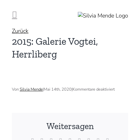
Zum
Inhalt
springen
Zurück
2015: Galerie Vogtei,
Herrliberg
für
Von
Silvia Mende
|
Mai 14th, 2020
|
Kommentare deaktiviert
2015:
Galerie
Vogtei,
Herrliberg
Weitersagen