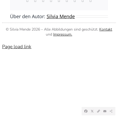
Facebook
X
Reddit
LinkedIn
WhatsApp
Tumblr
Pinterest
Vk
E-
Mail
Über den Autor:
Silvia Mende
© Silvia Mende
2026 – Alle Abbildungen sind geschützt.
Kontakt
und
Impressum.
Page load link
Facebook
X
Copy
Emai
Te
Link