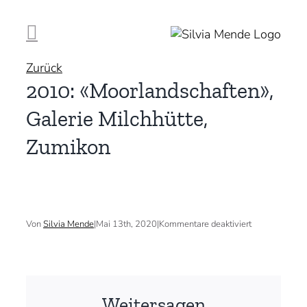
Zum
Inhalt
springen
Zurück
2010: «Moorlandschaften»,
Galerie Milchhütte,
Zumikon
für
Von
Silvia Mende
|
Mai 13th, 2020
|
Kommentare deaktiviert
2010:
«Moorlandscha
Galerie
Milchhütte,
Zumikon
Weitersagen