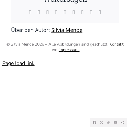
Facebook
X
Reddit
LinkedIn
WhatsApp
Tumblr
Pinterest
Vk
E-
Mail
Über den Autor:
Silvia Mende
© Silvia Mende
2026 – Alle Abbildungen sind geschützt.
Kontakt
und
Impressum.
Page load link
Facebook
X
Copy
Emai
Te
Link