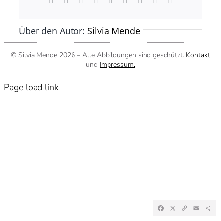
Facebook
X
Reddit
LinkedIn
WhatsApp
Tumblr
Pinterest
Vk
E-
Mail
Über den Autor:
Silvia Mende
© Silvia Mende
2026 – Alle Abbildungen sind geschützt.
Kontakt
und
Impressum.
Page load link
Facebook
X
Copy
Emai
Te
Link