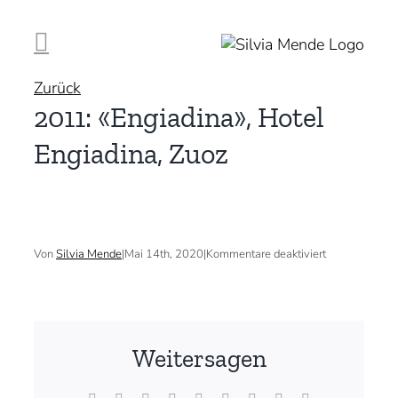
Zum
Inhalt
springen
Zurück
2011: «Engiadina», Hotel
Engiadina, Zuoz
für
Von
Silvia Mende
|
Mai 14th, 2020
|
Kommentare deaktiviert
2011:
«Engiadina»,
Hotel
Engiadina,
Zuoz
Weitersagen