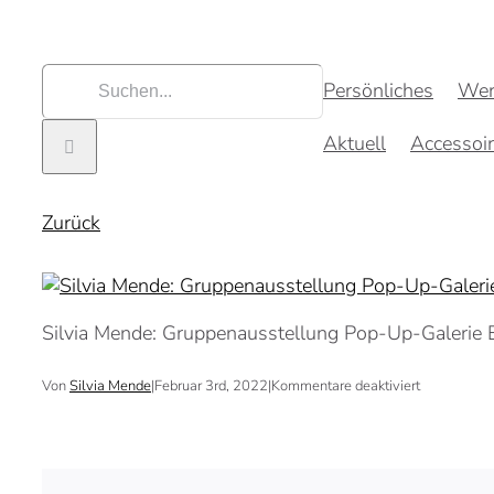
Zum
Inhalt
springen
Suche
Persönliches
Wer
nach:
Aktuell
Accessoi
Zurück
Silvia Mende: Gruppenausstellung Pop-Up-Galerie 
für
Von
Silvia Mende
|
Februar 3rd, 2022
|
Kommentare deaktiviert