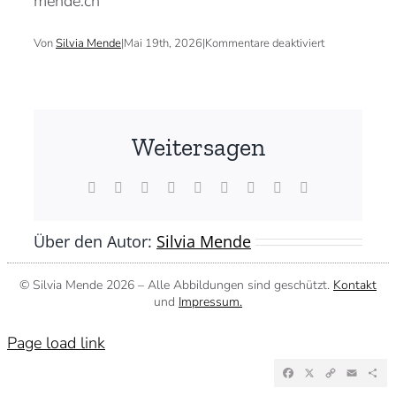
mende.ch
für
Von
Silvia Mende
|
Mai 19th, 2026
|
Kommentare deaktiviert
Weitersagen
Facebook
X
Reddit
LinkedIn
WhatsApp
Tumblr
Pinterest
Vk
E-
Mail
Über den Autor:
Silvia Mende
© Silvia Mende
2026 – Alle Abbildungen sind geschützt.
Kontakt
und
Impressum.
Page load link
Facebook
X
Copy
Emai
Te
Link