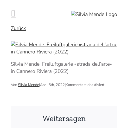
Zum
Inhalt
springen
Zurück
Silvia Mende: Freiluftgalerie «strada dell’arte»
in Cannero Riviera (2022)
für
Von
Silvia Mende
|
April 5th, 2022
|
Kommentare deaktiviert
Weitersagen