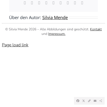
Facebook
X
Reddit
LinkedIn
WhatsApp
Tumblr
Pinterest
Vk
E-
Mail
Über den Autor:
Silvia Mende
© Silvia Mende
2026 – Alle Abbildungen sind geschützt.
Kontakt
und
Impressum.
Page load link
Facebook
X
Copy
Emai
Te
Link