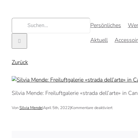
Zum
Inhalt
springen
Suche
Persönliches
Wer
nach:
Aktuell
Accessoi
Zurück
Silvia Mende: Freiluftgalerie «strada dell’arte» in Ca
für
Von
Silvia Mende
|
April 5th, 2022
|
Kommentare deaktiviert