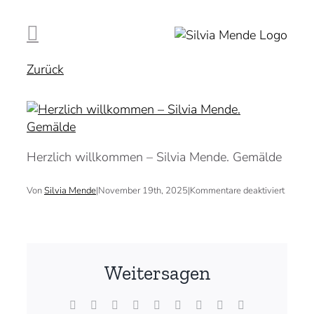
Zum
Inhalt
springen
Zurück
Herzlich willkommen – Silvia Mende. Gemälde
für
Von
Silvia Mende
|
November 19th, 2025
|
Kommentare deaktiviert
Weitersagen
Facebook
X
Reddit
LinkedIn
WhatsApp
Tumblr
Pinterest
Vk
E-