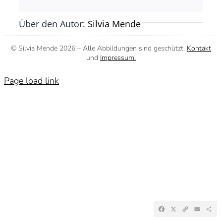
Mail
Über den Autor:
Silvia Mende
© Silvia Mende
2026 – Alle Abbildungen sind geschützt.
Kontakt
und
Impressum.
Page load link
Facebook
X
Copy
Emai
Te
Link