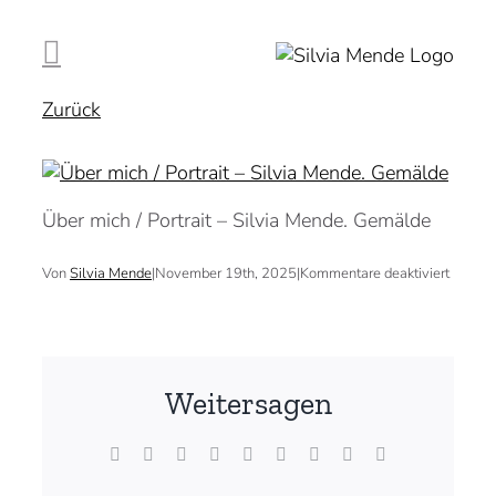
Zum
Inhalt
springen
Zurück
Über mich / Portrait – Silvia Mende. Gemälde
für
Von
Silvia Mende
|
November 19th, 2025
|
Kommentare deaktiviert
Weitersagen
Facebook
X
Reddit
LinkedIn
WhatsApp
Tumblr
Pinterest
Vk
E-
Mail