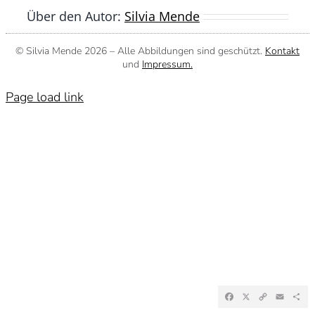
Über den Autor:
Silvia Mende
© Silvia Mende
2026 – Alle Abbildungen sind geschützt.
Kontakt
und
Impressum.
Page load link
Facebook
X
Copy
Emai
Te
Link