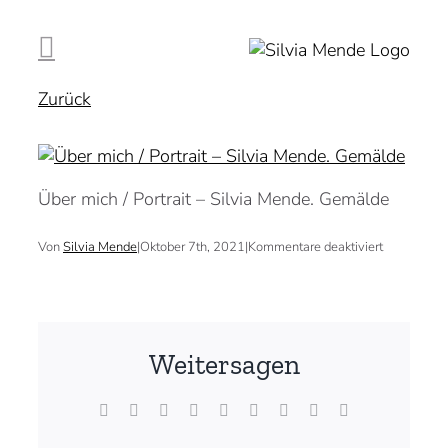
Zum
Inhalt
springen
Zurück
Über mich / Portrait – Silvia Mende. Gemälde
für
Von
Silvia Mende
|
Oktober 7th, 2021
|
Kommentare deaktiviert
Weitersagen
Facebook
X
Reddit
LinkedIn
WhatsApp
Tumblr
Pinterest
Vk
E-
Mail