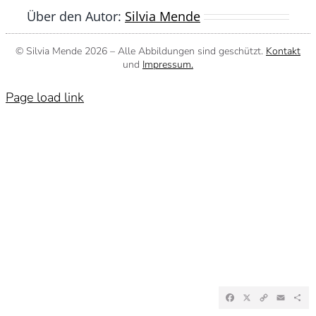
Über den Autor:
Silvia Mende
© Silvia Mende
2026 – Alle Abbildungen sind geschützt.
Kontakt
und
Impressum.
Page load link
Facebook
X
Copy
Emai
Te
Link