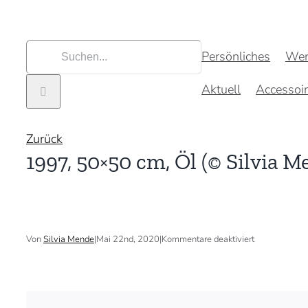
Zum
Inhalt
springen
Suche
Persönliches
Wer
nach:
Aktuell
Accessoi
Zurück
1997, 50×50 cm, Öl (© Silvia M
für
Von
Silvia Mende
|
Mai 22nd, 2020
|
Kommentare deaktiviert
1997,
50×50
cm,
Öl
(©