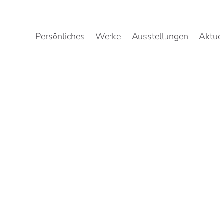
Zum
Inhalt
springen
Persönliches
Werke
Ausstellungen
Aktue