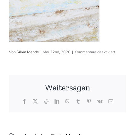
für
Von
Silvia Mende
|
Mai 22nd, 2020
|
Kommentare deaktiviert
2009,
30×30
cm,
Acryl
(©
Silvia
Weitersagen
Mende)
Facebook
X
Reddit
LinkedIn
WhatsApp
Tumblr
Pinterest
Vk
E-
Mail