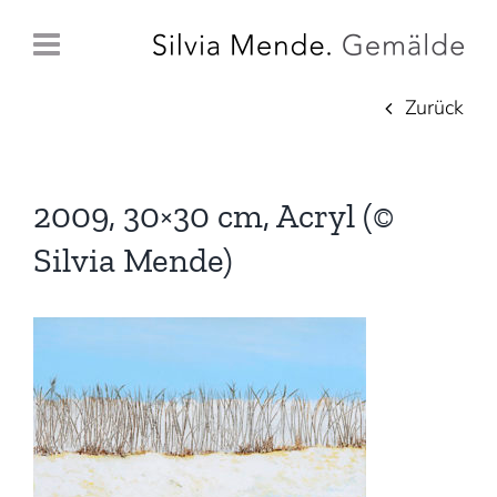
Zum
Inhalt
springen
Zurück
2009, 30×30 cm, Acryl (©
Silvia Mende)