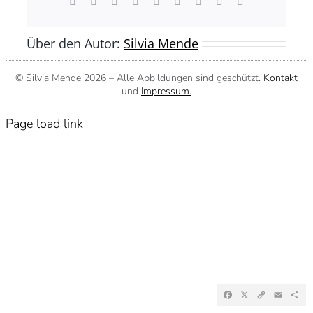
Facebook
X
Reddit
LinkedIn
WhatsApp
Tumblr
Pinterest
Vk
E-
Mail
Über den Autor:
Silvia Mende
© Silvia Mende
2026 – Alle Abbildungen sind geschützt.
Kontakt
und
Impressum.
Page load link
Facebook
X
Copy
Emai
Te
Link