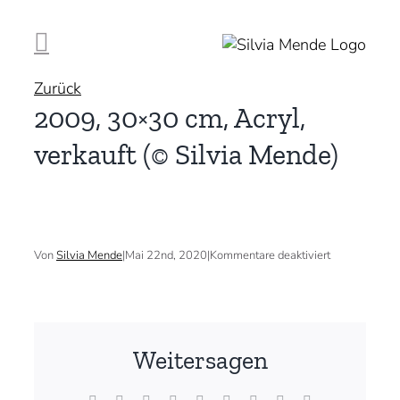
Zum
Inhalt
springen
Zurück
2009, 30×30 cm, Acryl,
verkauft (© Silvia Mende)
für
Von
Silvia Mende
|
Mai 22nd, 2020
|
Kommentare deaktiviert
2009,
30×30
cm,
Acryl,
verkauft
(©
Weitersagen
Silvia
Mende)