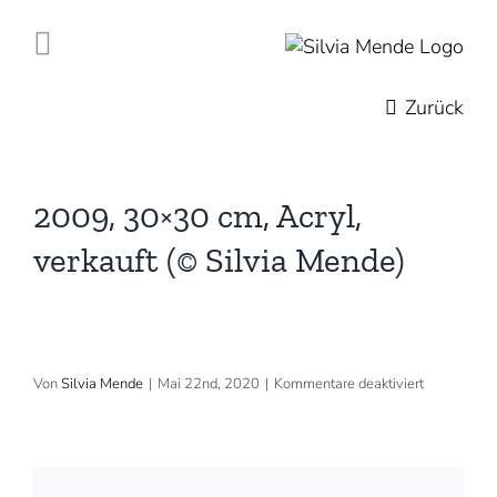
Zum
Inhalt
springen
Zurück
2009, 30×30 cm, Acryl,
verkauft (© Silvia Mende)
für
Von
Silvia Mende
|
Mai 22nd, 2020
|
Kommentare deaktiviert
2009,
30×30
cm,
Acryl,
verkauft