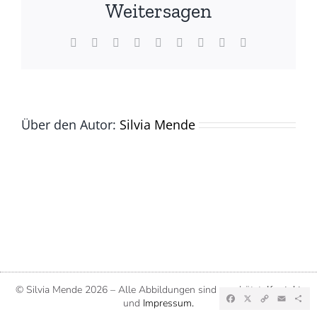
(©
Weitersagen
Silvia
Mende)
Facebook
X
Reddit
LinkedIn
WhatsApp
Tumblr
Pinterest
Vk
E-
Mail
Über den Autor:
Silvia Mende
© Silvia Mende
2026 – Alle Abbildungen sind geschützt.
Kontakt
Facebook
X
Copy
Emai
Te
und
Impressum.
Link