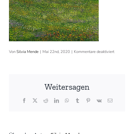
für
Von
Silvia Mende
|
Mai 22nd, 2020
|
Kommentare deaktiviert
2011,
90×90
cm,
Acryl,
verkauft
(©
Weitersagen
Silvia
Mende)
Facebook
X
Reddit
LinkedIn
WhatsApp
Tumblr
Pinterest
Vk
E-
Mail