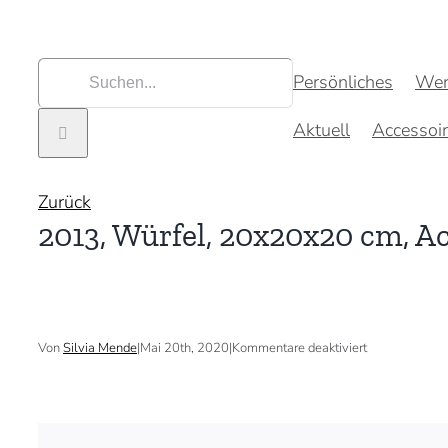
Zum
Inhalt
springen
Suche
Persönliches
Wer
nach:
Aktuell
Accessoi
Zurück
2013, Würfel, 20x20x20 cm, Ac
für
Von
Silvia Mende
|
Mai 20th, 2020
|
Kommentare deaktiviert
2013,
Würfel,
20x20x20
cm,
Acryl