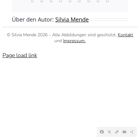
Facebook
X
Reddit
LinkedIn
WhatsApp
Tumblr
Pinterest
Vk
E-
Mail
Über den Autor:
Silvia Mende
© Silvia Mende
2026 – Alle Abbildungen sind geschützt.
Kontakt
und
Impressum.
Page load link
Facebook
X
Copy
Emai
Te
Link