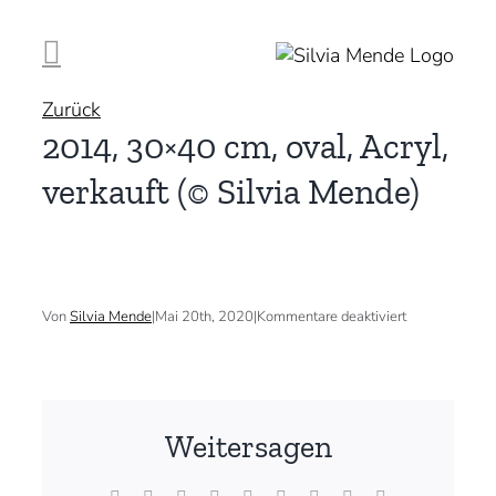
Zum
Inhalt
springen
Zurück
2014, 30×40 cm, oval, Acryl,
verkauft (© Silvia Mende)
für
Von
Silvia Mende
|
Mai 20th, 2020
|
Kommentare deaktiviert
2014,
30×40
cm,
oval,
Acryl,
verkauft
Weitersagen
(©
Silvia
Mende)