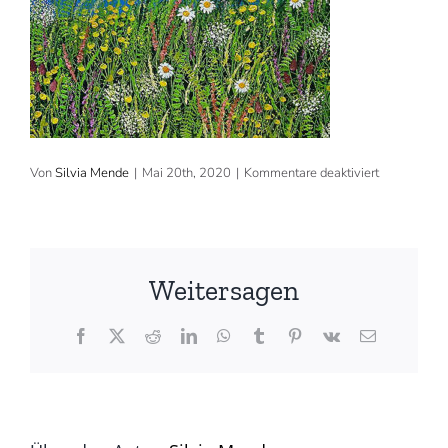
für
Von
Silvia Mende
|
Mai 20th, 2020
|
Kommentare deaktiviert
2014,
100×50
cm,
Acryl
(©
Silvia
Weitersagen
Mende)
Facebook
X
Reddit
LinkedIn
WhatsApp
Tumblr
Pinterest
Vk
E-
Mail