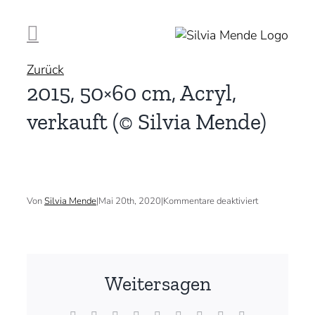
Zum
Inhalt
springen
Zurück
2015, 50×60 cm, Acryl,
verkauft (© Silvia Mende)
für
Von
Silvia Mende
|
Mai 20th, 2020
|
Kommentare deaktiviert
2015,
50×60
cm,
Acryl,
verkauft
(©
Weitersagen
Silvia
Mende)