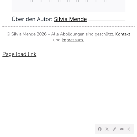
Facebook
X
Reddit
LinkedIn
WhatsApp
Tumblr
Pinterest
Vk
E-
Mail
Über den Autor:
Silvia Mende
© Silvia Mende
2026 – Alle Abbildungen sind geschützt.
Kontakt
und
Impressum.
Page load link
Facebook
X
Copy
Emai
Te
Link