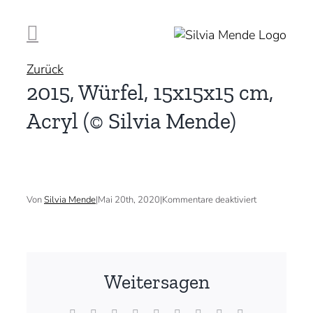
Zum
Inhalt
springen
Zurück
2015, Würfel, 15x15x15 cm,
Acryl (© Silvia Mende)
für
Von
Silvia Mende
|
Mai 20th, 2020
|
Kommentare deaktiviert
2015,
Würfel,
15x15x15
cm,
Acryl
(©
Weitersagen
Silvia
Mende)