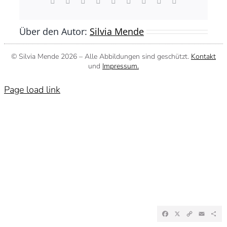
Facebook
X
Reddit
LinkedIn
WhatsApp
Tumblr
Pinterest
Vk
E-
Mail
Über den Autor:
Silvia Mende
© Silvia Mende
2026 – Alle Abbildungen sind geschützt.
Kontakt
und
Impressum.
Page load link
Facebook
X
Copy
Emai
Te
Link