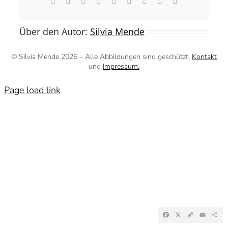
Facebook
X
Reddit
LinkedIn
WhatsApp
Tumblr
Pinterest
Vk
E-
Mail
Über den Autor:
Silvia Mende
© Silvia Mende
2026 – Alle Abbildungen sind geschützt.
Kontakt
und
Impressum.
Page load link
Facebook
X
Copy
Emai
Te
Link