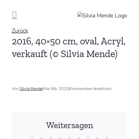
Zum
Inhalt
springen
Zurück
2016, 40×50 cm, oval, Acryl,
verkauft (© Silvia Mende)
für
Von
Silvia Mende
|
Mai 6th, 2020
|
Kommentare deaktiviert
2016,
40×50
cm,
oval,
Acryl,
verkauft
Weitersagen
(©
Silvia
Mende)