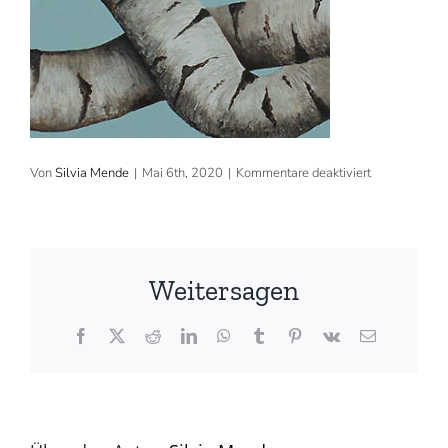
für
Von
Silvia Mende
|
Mai 6th, 2020
|
Kommentare deaktiviert
2016,
120×40
cm,
Acryl,
verkauft
(©
Weitersagen
Silvia
Mende)
Facebook
X
Reddit
LinkedIn
WhatsApp
Tumblr
Pinterest
Vk
E-
Mail