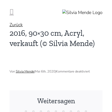
Zum
Inhalt
springen
Zurück
2016, 90×30 cm, Acryl,
verkauft (© Silvia Mende)
für
Von
Silvia Mende
|
Mai 6th, 2020
|
Kommentare deaktiviert
2016,
90×30
cm,
Acryl,
verkauft
(©
Weitersagen
Silvia
Mende)