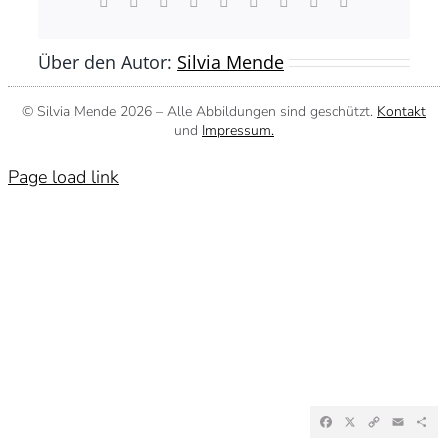
Facebook
X
Reddit
LinkedIn
WhatsApp
Tumblr
Pinterest
Vk
E-
Mail
Über den Autor:
Silvia Mende
© Silvia Mende
2026 – Alle Abbildungen sind geschützt.
Kontakt
und
Impressum.
Page load link
Facebook
X
Copy
Emai
Te
Link