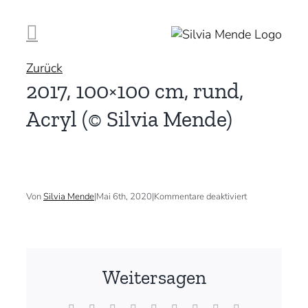
Zum
Inhalt
springen
Zurück
2017, 100×100 cm, rund,
Acryl (© Silvia Mende)
für
Von
Silvia Mende
|
Mai 6th, 2020
|
Kommentare deaktiviert
2017,
100×100
cm,
rund,
Acryl
(©
Weitersagen
Silvia
Mende)