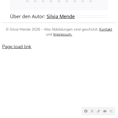
Facebook
X
Reddit
LinkedIn
WhatsApp
Tumblr
Pinterest
Vk
E-
Mail
Über den Autor:
Silvia Mende
© Silvia Mende
2026 – Alle Abbildungen sind geschützt.
Kontakt
und
Impressum.
Page load link
Facebook
X
Copy
Emai
Te
Link