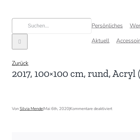
Zum
Inhalt
springen
Suche
Persönliches
Wer
nach:
Aktuell
Accessoi
Zurück
2017, 100×100 cm, rund, Acryl 
für
Von
Silvia Mende
|
Mai 6th, 2020
|
Kommentare deaktiviert
2017,
100×100
cm,
rund,
Acryl