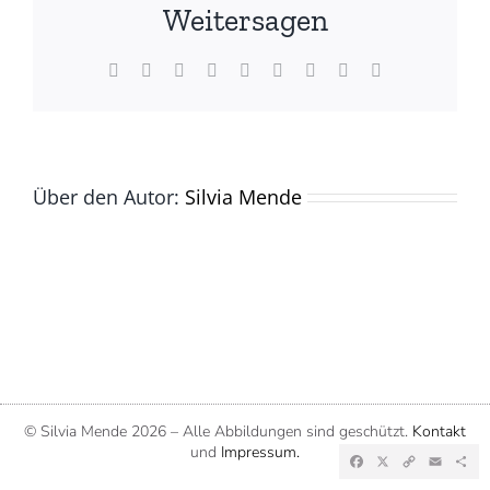
(©
Weitersagen
Silvia
Mende)
Facebook
X
Reddit
LinkedIn
WhatsApp
Tumblr
Pinterest
Vk
E-
Mail
Über den Autor:
Silvia Mende
© Silvia Mende
2026 – Alle Abbildungen sind geschützt.
Kontakt
und
Impressum.
Facebook
X
Copy
Emai
Te
Link