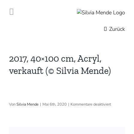
Zum
Inhalt
springen
Zurück
2017, 40×100 cm, Acryl,
verkauft (© Silvia Mende)
für
Von
Silvia Mende
|
Mai 6th, 2020
|
Kommentare deaktiviert
2017,
40×100
cm,
Acryl,
verkauft