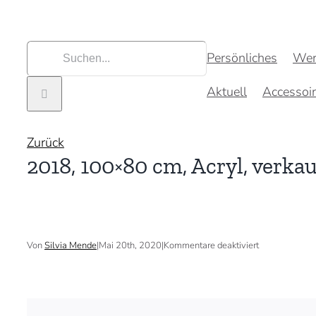
Zum
Inhalt
springen
Suche
Persönliches
Wer
nach:
Aktuell
Accessoi
Zurück
2018, 100×80 cm, Acryl, verkau
für
Von
Silvia Mende
|
Mai 20th, 2020
|
Kommentare deaktiviert
2018,
100×80
cm,
Acryl,
verkauft