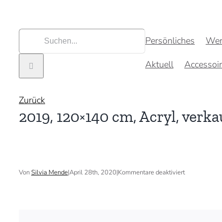
Zum
Inhalt
springen
Suche
Persönliches
Wer
nach:
Aktuell
Accessoi
Zurück
2019, 120×140 cm, Acryl, verka
für
Von
Silvia Mende
|
April 28th, 2020
|
Kommentare deaktiviert
2019,
120×140
cm,
Acryl,
verkauft