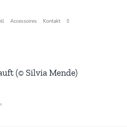
ll
Accessoires
Kontakt
auft (© Silvia Mende)
für
t
2020,
20×20
cm,
Acryl,