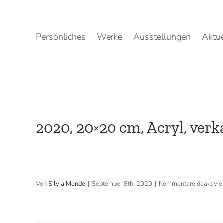
Zum
Inhalt
springen
Persönliches
Werke
Ausstellungen
Aktue
2020, 20×20 cm, Acryl, verk
Von
Silvia Mende
|
September 8th, 2020
|
Kommentare deaktivier