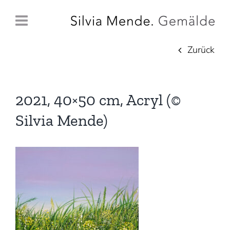
Zum
Inhalt
springen
Zurück
2021, 40×50 cm, Acryl (©
Silvia Mende)