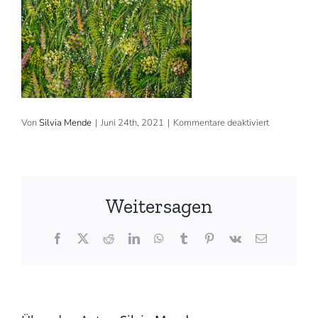
für
Von
Silvia Mende
|
Juni 24th, 2021
|
Kommentare deaktiviert
2021,
40×50
cm,
Acryl
(©
Silvia
Weitersagen
Mende)
Facebook
X
Reddit
LinkedIn
WhatsApp
Tumblr
Pinterest
Vk
E-
Mail