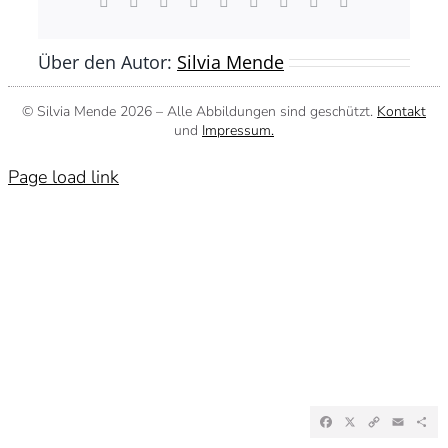
Facebook
X
Reddit
LinkedIn
WhatsApp
Tumblr
Pinterest
Vk
E-
Mail
Über den Autor:
Silvia Mende
© Silvia Mende
2026 – Alle Abbildungen sind geschützt.
Kontakt
und
Impressum.
Page load link
Facebook
X
Copy
Emai
Te
Link