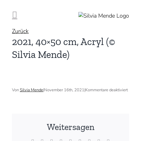
Zum
Inhalt
springen
Zurück
2021, 40×50 cm, Acryl (©
Silvia Mende)
für
Von
Silvia Mende
|
November 16th, 2021
|
Kommentare deaktiviert
2021,
40×50
cm,
Acryl
(©
Silvia
Weitersagen
Mende)