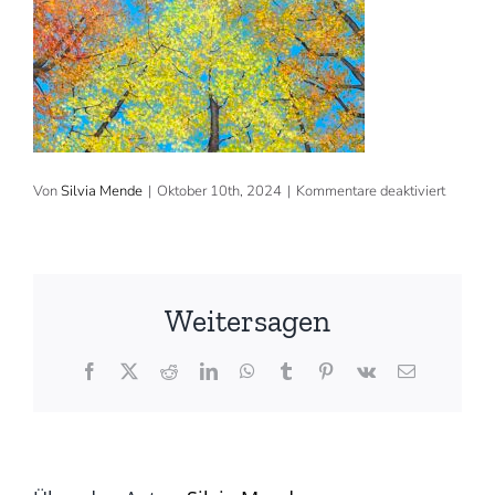
für
Von
Silvia Mende
|
Oktober 10th, 2024
|
Kommentare deaktiviert
2024,
100×7
cm,
Acryl,
verkauft
(©
Weitersagen
Silvia
Mende)
Facebook
X
Reddit
LinkedIn
WhatsApp
Tumblr
Pinterest
Vk
E-
Mail