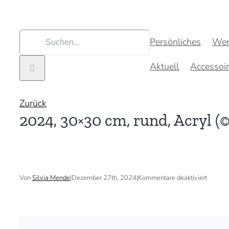
Zum
Inhalt
springen
Suche
Persönliches
Wer
nach:
Aktuell
Accessoi
Zurück
2024, 30×30 cm, rund, Acryl (
für
Von
Silvia Mende
|
Dezember 27th, 2024
|
Kommentare deaktiviert
2024,
30×30
cm,
rund,
Acryl