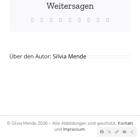
(©
Weitersagen
Silvia
Mende)
Facebook
X
Reddit
LinkedIn
WhatsApp
Tumblr
Pinterest
Vk
E-
Mail
Über den Autor:
Silvia Mende
© Silvia Mende
2026 – Alle Abbildungen sind geschützt.
Kontakt
und
Impressum.
Facebook
X
Copy
Emai
Te
Link