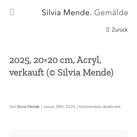
Zum
Inhalt
springen
Zurück
2025, 20×20 cm, Acryl,
verkauft (© Silvia Mende)
für
Von
Silvia Mende
|
Januar 28th, 2025
|
Kommentare deaktiviert
2025,
20×20
cm,
Acryl,
verkauft