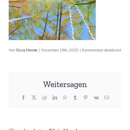
für
Von
Silvia Mende
|
November 19th, 2025
|
Kommentare deaktiviert
2025
140
cm,
Acryl
verka
(©
Weitersagen
Silvi
Mend
Facebook
X
Reddit
LinkedIn
WhatsApp
Tumblr
Pinterest
Vk
E-
Mail