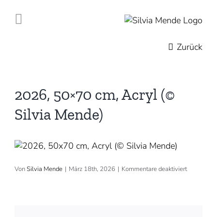
Zum
Inhalt
springen
Zurück
2026, 50×70 cm, Acryl (©
Silvia Mende)
für
Von
Silvia Mende
|
März 18th, 2026
|
Kommentare deaktiviert
2026,
50×70
cm,
Acryl
(©