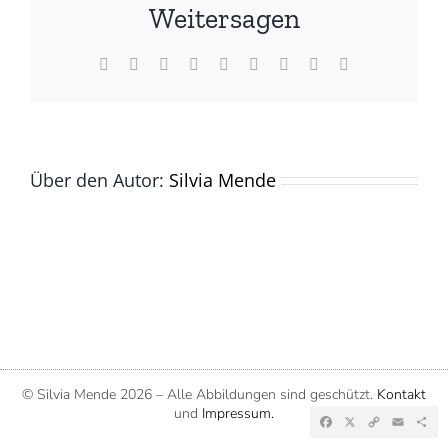
Silvia
Weitersagen
Mende)
Facebook
X
Reddit
LinkedIn
WhatsApp
Tumblr
Pinterest
Vk
E-
Mail
Über den Autor:
Silvia Mende
© Silvia Mende
2026 – Alle Abbildungen sind geschützt.
Kontakt
und
Impressum.
Facebook
X
Copy
Emai
Te
Link