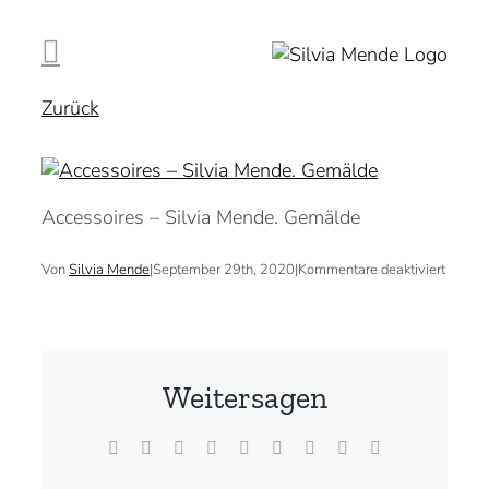
Zum
Inhalt
springen
Zurück
Accessoires – Silvia Mende. Gemälde
für
Von
Silvia Mende
|
September 29th, 2020
|
Kommentare deaktiviert
Weitersagen
Facebook
X
Reddit
LinkedIn
WhatsApp
Tumblr
Pinterest
Vk
E-
Mail