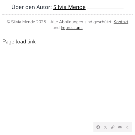
Über den Autor:
Silvia Mende
© Silvia Mende
2026 – Alle Abbildungen sind geschützt.
Kontakt
und
Impressum.
Page load link
Facebook
X
Copy
Emai
Te
Link