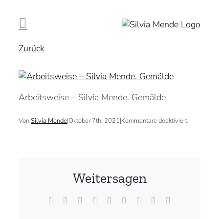
Zum
Inhalt
springen
Zurück
Arbeitsweise – Silvia Mende. Gemälde
für
Von
Silvia Mende
|
Oktober 7th, 2021
|
Kommentare deaktiviert
Weitersagen
Facebook
X
Reddit
LinkedIn
WhatsApp
Tumblr
Pinterest
Vk
E-
Mail