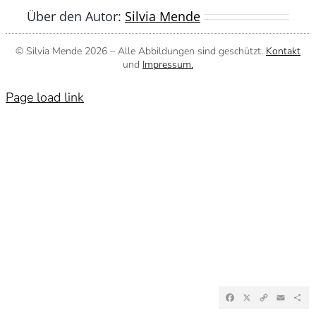
Über den Autor:
Silvia Mende
© Silvia Mende
2026 – Alle Abbildungen sind geschützt.
Kontakt
und
Impressum.
Page load link
Facebook
X
Copy
Emai
Te
Link